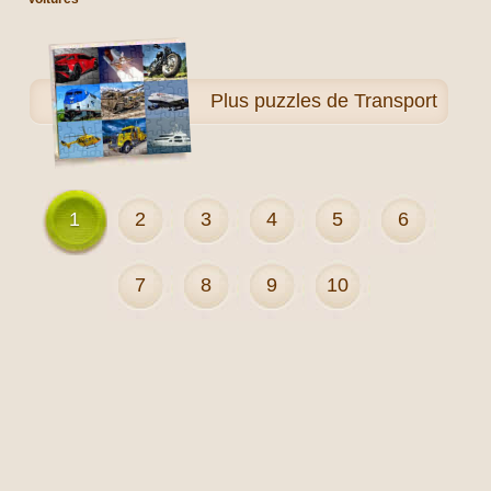
Plus
puzzles de Transport
1
2
3
4
5
6
7
8
9
10