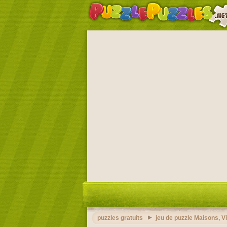
puzzles gratuits
jeu de puzzle Maisons, V