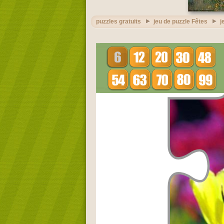
puzzles gratuits
jeu de puzzle Fêtes
j