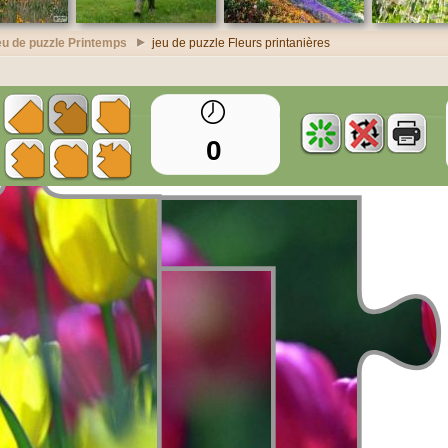
eu de puzzle Printemps
jeu de puzzle Fleurs printanières
0